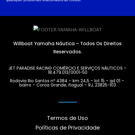
Descubra Como.
SAIBA MAIS
Willboat Yamaha Náutica – Todos Os Direitos
Reservados.
JET PARADISE RACING COMÉRCIO E SERVIÇOS NÁUTICOS –
18.479.013/0001-50
Rodovia Rio Santos nº 4384 – km 24,5 – lot 15 – qd 01 –
bairro – Coroa Grande, Itaguaí – RJ, 23825-103
Termos de Uso
Políticas de Privacidade