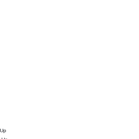
T
T
-Up