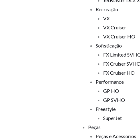
JetBlaster DLX 
Recreação
VX
VX Cruiser
VX Cruiser HO
Sofisticação
FX Limited SVH
FX Cruiser SVH
FX Cruiser HO
Performance
GP HO
GP SVHO
Freestyle
SuperJet
Peças
Peças e Acessórios