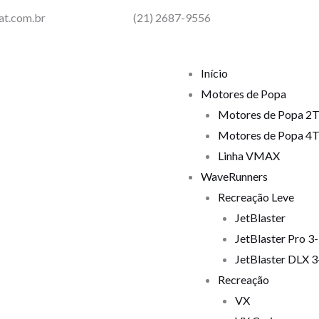
at.com.br
(21) 2687-9556
Início
Motores de Popa
Motores de Popa 2
Motores de Popa 4
Linha VMAX
WaveRunners
Recreação Leve
JetBlaster
JetBlaster Pro 3
JetBlaster DLX 
Recreação
VX