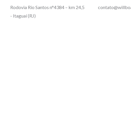
Rodovia Rio Santos n°4384 – km 24,5
contato@willbo
- Itaguaí (RJ)