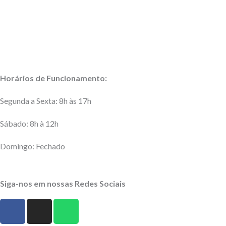
Contato
Página Inicial
Horários de Funcionamento:
Segunda a Sexta: 8h às 17h
Sábado: 8h à 12h
Domingo: Fechado
Siga-nos em nossas Redes Sociais
F
I
W
a
n
h