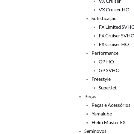
VX Cruiser
VX Cruiser HO
Sofisticação
FX Limited SVH
FX Cruiser SVH
FX Cruiser HO
Performance
GP HO
GP SVHO
Freestyle
SuperJet
Peças
Peças e Acessórios
Yamalube
Helm Master EX
Seminovos